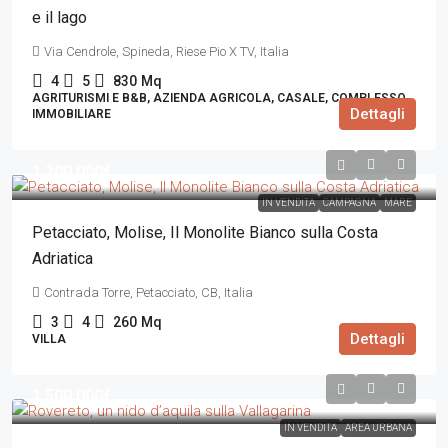
e il lago
Via Cendrole, Spineda, Riese Pio X TV, Italia
4
5
830
Mq
AGRITURISMI E B&B, AZIENDA AGRICOLA, CASALE, COMPLESSO
Dettagli
IMMOBILIARE
1.200.000€
IN VENDITA
CAMPAGNA
MARE
Petacciato, Molise, Il Monolite Bianco sulla Costa
Adriatica
Contrada Torre, Petacciato, CB, Italia
3
4
260
Mq
Dettagli
VILLA
1.500.000€
IN VENDITA
AREA URBANA