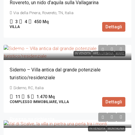
Rovereto, un nido d’aquila sulla Vallagarina
Via della Pinera, Rovereto, TN, Italia
3
4
450
Mq
Dettagli
VILLA
1.650.000€
IN VENDITA
AREA URBANA
MARE
Siderno – Villa antica dal grande potenziale
turistico/residenziale
Siderno, RC, Italia
11
5
1.470
Mq
Dettagli
COMPLESSO IMMOBILIARE, VILLA
Prezzo su richiesta
IN VENDITA
MONTAGNA