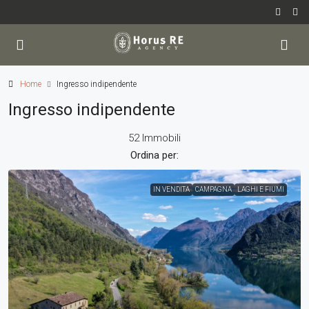
Home
Ingresso indipendente
Ingresso indipendente
52 Immobili
Ordina per:
IN VENDITA
CAMPAGNA
LAGHI E FIUMI