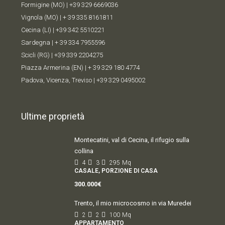
Formigine (MO) |
+39 329 6669036
Vignola (MO) |
+ 39 335 8161811
Cecina (LI) |
+39 342 5510221
Sardegna |
+ 39 334 7955596
Scicli (RG) |
+39 339 2204275
Piazza Armerina (EN) |
+ 39 329 180 4774
Padova, Vicenza, Treviso |
+39 329 0495002
Ultime proprietà
Montecatini, val di Cecina, il rifugio sulla
collina
4
3
295
Mq
CASALE, PORZIONE DI CASA
300.000€
Trento, il mio microcosmo in via Muredei
2
2
100
Mq
APPARTAMENTO