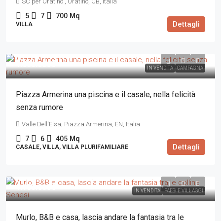
SC per Oratino , Oratino, CB, Italia
5
7
700
Mq
Dettagli
VILLA
1.080.000€
IN VENDITA
CAMPAGNA
Piazza Armerina una piscina e il casale, nella felicità
senza rumore
Valle Dell'Elsa, Piazza Armerina, EN, Italia
7
6
405
Mq
Dettagli
CASALE, VILLA, VILLA PLURIFAMILIARE
1.100.000€
IN VENDITA
PAESI E VILLAGGI
Murlo, B&B e casa, lascia andare la fantasia tra le