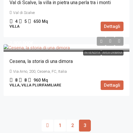
Val di Scalve, la villa in pietra una perla tra i monti
Val di Scalve
4
5
650
Mq
Dettagli
VILLA
2.900.000€
IN VENDITA
AREA URBANA
Cesena, la storia di una dimora
Via Arno, 200, Cesena, FC, Italia
8
8
960
Mq
Dettagli
VILLA, VILLA PLURIFAMILIARE
1
2
3