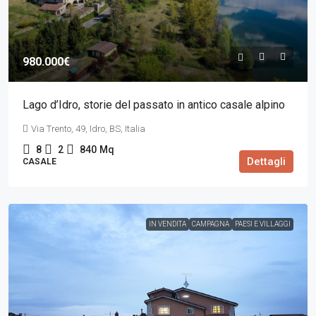
980.000€
Lago d’Idro, storie del passato in antico casale alpino
Via Trento, 49, Idro, BS, Italia
8
2
840
Mq
Dettagli
CASALE
IN VENDITA
CAMPAGNA
PAESI E VILLAGGI