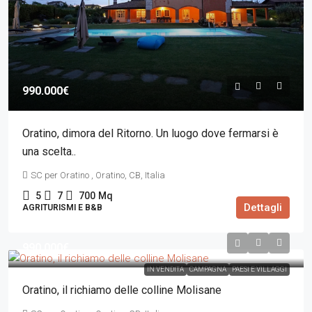
990.000€
Oratino, dimora del Ritorno. Un luogo dove fermarsi è
una scelta..
SC per Oratino , Oratino, CB, Italia
5
7
700
Mq
Dettagli
AGRITURISMI E B&B
990.000€
IN VENDITA
CAMPAGNA
PAESI E VILLAGGI
Oratino, il richiamo delle colline Molisane