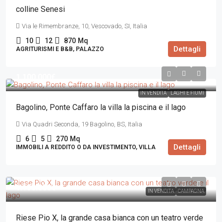
colline Senesi
Via le Rimembranze, 10, Vescovado, SI, Italia
10
12
870
Mq
Dettagli
AGRITURISMI E B&B, PALAZZO
1.100.000€
IN VENDITA
LAGHI E FIUMI
Bagolino, Ponte Caffaro la villa la piscina e il lago
Via Quadri Seconda, 19 Bagolino, BS, Italia
6
5
270
Mq
Dettagli
IMMOBILI A REDDITO O DA INVESTIMENTO, VILLA
1.150.000€
IN VENDITA
CAMPAGNA
Riese Pio X, la grande casa bianca con un teatro verde