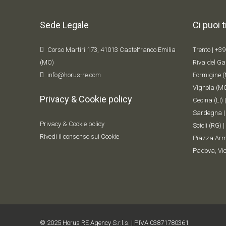
Sede Legale
Ci puoi 
Corso Martiri 173, 41013 Castelfranco Emilia
Trento |
+39
(MO)
Riva del Ga
info@horus-re.com
Formigine (
Vignola (MO
Privacy & Cookie policy
Cecina (LI) 
Sardegna 
Privacy & Cookie policy
Scicli (RG) |
Rivedi il consenso sui Cookie
Piazza Arme
Padova, Vic
© 2025 Horus RE Agency S.r.l.s. | P.IVA 03871780361