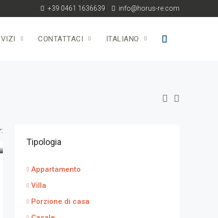
+39 0461 1636639
info@horus-re.com
VIZI
CONTATTACI
ITALIANO
:
Tipologia
Appartamento
Villa
Porzione di casa
Casale