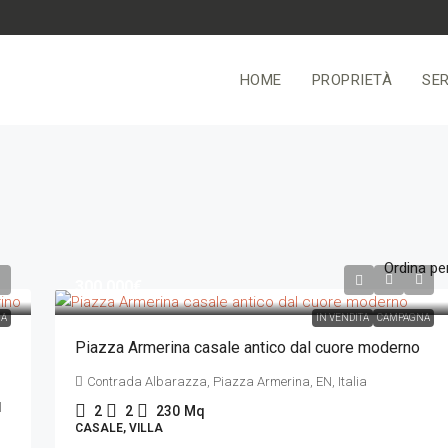
HOME
PROPRIETÀ
SER
Ordina per
300.000€
A
IN VENDITA
CAMPAGNA
Piazza Armerina casale antico dal cuore moderno
Contrada Albarazza, Piazza Armerina, EN, Italia
l
2
2
230
Mq
CASALE, VILLA