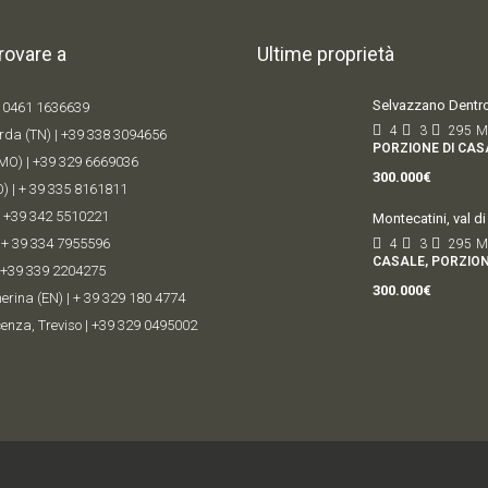
trovare a
Ultime proprietà
Selvazzano Dentro,
 0461 1636639
4
3
295
M
rda (TN) |
+39 338 309
4656
PORZIONE DI CASA
MO) |
+39 329 6669036
300.000€
) |
+ 39 335 8161811
|
+39 342 5510221
Montecatini, val di 
|
+ 39 334 7955596
4
3
295
M
CASALE, PORZION
+39 339 2204275
300.000€
rina (EN) |
+ 39 329 180 4774
enza, Treviso |
+39 329 0495002