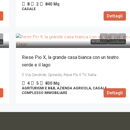
8
2
840
Mq
CASALE
Dettagli
1.150.000€
A
IN VENDITA
CAMPAGNA
Riese Pio X, la grande casa bianca con un teatro
verde e il lago
Via Cendrole, Spineda, Riese Pio X TV, Italia
4
5
830
Mq
AGRITURISMI E B&B, AZIENDA AGRICOLA, CASALE,
Dettagli
COMPLESSO IMMOBILIARE