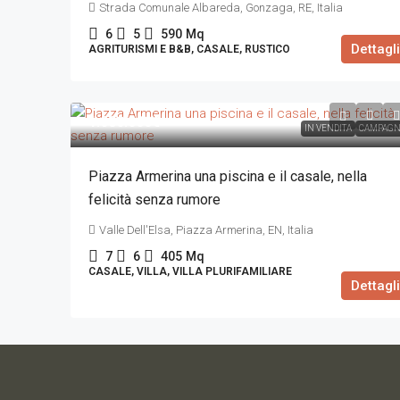
Strada Comunale Albareda, Gonzaga, RE, Italia
6
5
590
Mq
Dettagli
AGRITURISMI E B&B, CASALE, RUSTICO
1.080.000€
IN VENDITA
CAMPAGN
Piazza Armerina una piscina e il casale, nella
felicità senza rumore
Valle Dell'Elsa, Piazza Armerina, EN, Italia
7
6
405
Mq
CASALE, VILLA, VILLA PLURIFAMILIARE
Dettagli