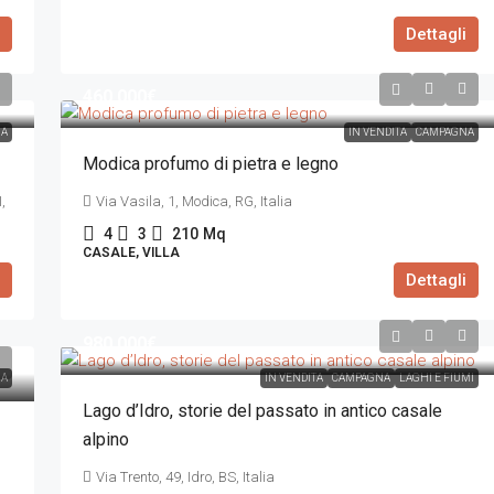
Dettagli
460.000€
A
IN VENDITA
CAMPAGNA
Modica profumo di pietra e legno
,
Via Vasila, 1, Modica, RG, Italia
4
3
210
Mq
CASALE, VILLA
Dettagli
980.000€
A
IN VENDITA
CAMPAGNA
LAGHI E FIUMI
Lago d’Idro, storie del passato in antico casale
alpino
Via Trento, 49, Idro, BS, Italia