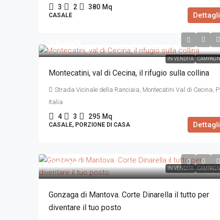
3
2
380
Mq
Dettagli
CASALE
300.000€
IN VENDITA
CAMPAGN
Montecatini, val di Cecina, il rifugio sulla collina
Strada Vicinale della Ranciaia, Montecatini Val di Cecina, PI
Italia
4
3
295
Mq
Dettagli
CASALE, PORZIONE DI CASA
498.000€
IN VENDITA
CAMPAGN
Gonzaga di Mantova. Corte Dinarella il tutto per
diventare il tuo posto