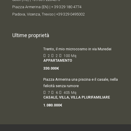
Piazza Armerina (EN) |
+ 39 329 180 4774
Padova, Vicenza, Treviso |
+39 329 0495002
Ultime proprietà
Trento, il mio microcosmo in via Muredei
2
2
100
Mq
APPARTAMENTO
330.000€
Piazza Armerina una piscina e il casale, nella
felicità senza rumore
7
6
405
Mq
CASALE, VILLA, VILLA PLURIFAMILIARE
1.080.000€