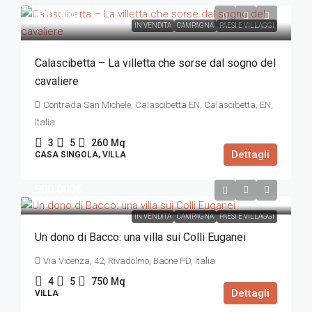
630.000€
IN VENDITA
CAMPAGNA
PAESI E VILLAGGI
Calascibetta – La villetta che sorse dal sogno del
cavaliere
Contrada San Michele, Calascibetta EN, Calascibetta, EN,
Italia
3
5
260
Mq
Dettagli
CASA SINGOLA, VILLA
900.000€
IN VENDITA
CAMPAGNA
PAESI E VILLAGGI
Un dono di Bacco: una villa sui Colli Euganei
Via Vicenza, 42, Rivadolmo, Baone PD, Italia
4
5
750
Mq
Dettagli
VILLA