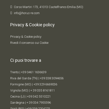
Corso Martiri 173, 41013 Castelfranco Emilia (MO)
info@horus-re.com
Privacy & Cookie policy
Privacy & Cookie policy
Rivedi il consenso sui Cookie
Ci puoi trovare a
Trento |
+39 0461 1636639
Riva del Garda (TN) |
+39 338 309
4656
Formigine (MO) |
+39 329 6669036
Vignola (MO) |
+ 39 335 8161811
Cecina (LI) |
+39 342 5510221
Sardegna |
+ 39 334 7955596
Scicli (RG) |
+39 339 2204275