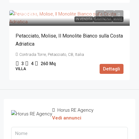
1.200.000€
IN VENDITA
CAMPAGNA
MARE
Petacciato, Molise, Il Monolite Bianco sulla Costa
Adriatica
Contrada Torre, Petacciato, CB, Italia
3
4
260
Mq
Dettagli
VILLA
Horus RE Agency
Vedi annunci