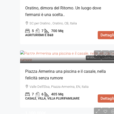
Oratino, dimora del Ritorno. Un luogo dove
fermarsi è una scelta..
SC per Oratino , Oratino, CB, Italia
5
7
700
Mq
Dettagli
AGRITURISMI E B&B
1.080.000€
IN VENDITA
CAMPAGN
Piazza Armerina una piscina e il casale, nella
felicità senza rumore
Valle Dell'Elsa, Piazza Armerina, EN, Italia
7
6
405
Mq
Dettagli
CASALE, VILLA, VILLA PLURIFAMILIARE
1.100.000€