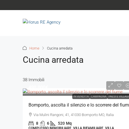
Home
Cucina arredata
Cucina arredata
38 Immobili
490.000€
IN VENDITA
CAMPAGNA
PAESI E VILLAG
Bomporto, ascolta il silenzio e lo scorrere del fiu
Via Mulini Rangoni, 41, 41030 Bomporto MO, Italia
8
6
520
Mq
COMPLESSO IMMOBILIARE, VILLA BIFAMILIARE, VILLA