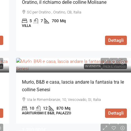
Oratino, il richiamo delle colline Molisane
SC per Oratino , Oratino, CB, Italia
5
7
700
Mq
VILLA
Dettagli
1.100.000€
A
IN VENDITA
PAESI E VILLAGGI
Murlo, B&B e casa, lascia andare la fantasia tra le
colline Senesi
Via le Rimembranze, 10, Vescovado, SI, Italia
10
12
870
Mq
Dettagli
AGRITURISMI E B&B, PALAZZO
1.200.000€