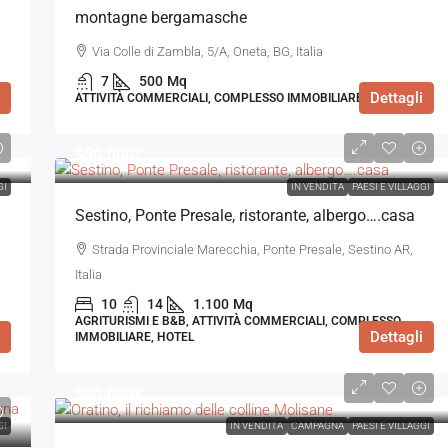
montagne bergamasche
Via Colle di Zambla, 5/A, Oneta, BG, Italia
7
500
Mq
Dettagli
ATTIVITÀ COMMERCIALI, COMPLESSO IMMOBILIARE
950.000€
GI
IN VENDITA
PAESI E VILLAGGI
Sestino, Ponte Presale, ristorante, albergo….casa
Strada Provinciale Marecchia, Ponte Presale, Sestino AR,
Italia
10
14
1.100
Mq
AGRITURISMI E B&B, ATTIVITÀ COMMERCIALI, COMPLESSO
Dettagli
IMMOBILIARE, HOTEL
990.000€
GI
IN VENDITA
CAMPAGNA
PAESI E VILLAGGI