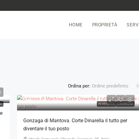
HOME
PROPRIETÀ
SERV
Ordina per:
Ordine predefinito
498.000€
GI
IN VENDITA
CAMPAGNA
me
Gonzaga di Mantova. Corte Dinarella il tutto per
diventare il tuo posto