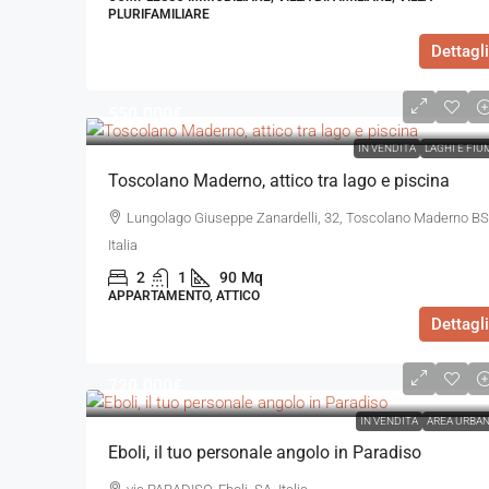
PLURIFAMILIARE
Dettagli
550.000€
IN VENDITA
LAGHI E FIU
Toscolano Maderno, attico tra lago e piscina
Lungolago Giuseppe Zanardelli, 32, Toscolano Maderno BS
Italia
2
1
90
Mq
APPARTAMENTO, ATTICO
Dettagli
720.000€
IN VENDITA
AREA URBA
Eboli, il tuo personale angolo in Paradiso