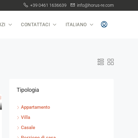
+39 0461 1636639
info@horus-re.com
IZI
CONTATTACI
ITALIANO
Tipologia
Appartamento
Villa
Casale
Porzione di casa