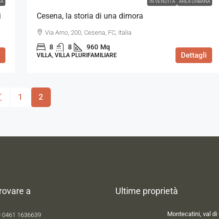
A
IN VENDITA
AREA URBANA
i
Cesena, la storia di una dimora
Via Arno, 200, Cesena, FC, Italia
8
8
960
Mq
Dettagli
VILLA, VILLA PLURIFAMILIARE
1
2
trovare a
Ultime proprietà
Montecatini, val di 
 0461 1636639