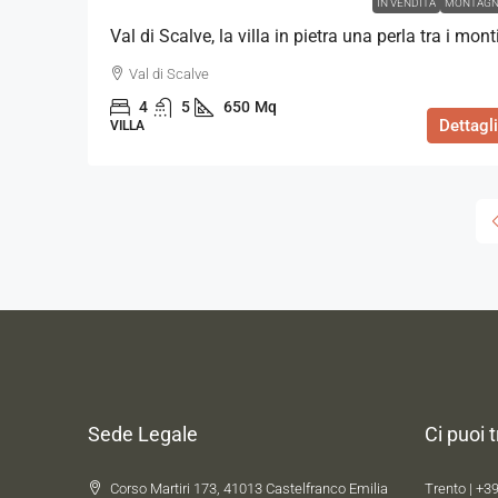
IN VENDITA
MONTAGN
Val di Scalve, la villa in pietra una perla tra i mont
Val di Scalve
4
5
650
Mq
Dettagli
VILLA
Sede Legale
Ci puoi 
Corso Martiri 173, 41013 Castelfranco Emilia
Trento |
+39