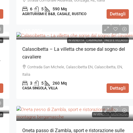
Strada Comunale Albareda, Gonzaga, RE, Italia
6
5
590
Mq
Dettagli
AGRITURISMI E B&B, CASALE, RUSTICO
630.000€
MI
IN VENDITA
CAMPAGNA
PAESI E VILLAGGI
Calascibetta – La villetta che sorse dal sogno del
cavaliere
,
Contrada San Michele, Calascibetta EN, Calascibetta, EN,
Italia
3
5
260
Mq
Dettagli
CASA SINGOLA, VILLA
800.000€
NA
IN VENDITA
MONTAGNA
Oneta passo di Zambla, sport e ristorazione sulle