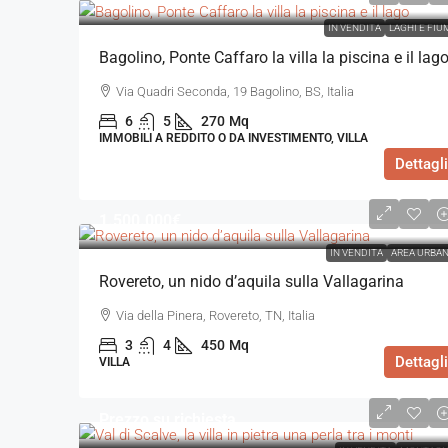
IN VENDITA
LAGHI E FIU
Bagolino, Ponte Caffaro la villa la piscina e il lag
Via Quadri Seconda, 19 Bagolino, BS, Italia
6
5
270
Mq
IMMOBILI A REDDITO O DA INVESTIMENTO, VILLA
Dettagli
1.500.000€
IN VENDITA
AREA URBA
Rovereto, un nido d’aquila sulla Vallagarina
Via della Pinera, Rovereto, TN, Italia
3
4
450
Mq
Dettagli
VILLA
Prezzo su richiesta