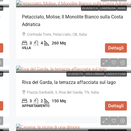
MI
IN VENDITA
CAMPAGNA
MARE
o
Petacciato, Molise, Il Monolite Bianco sulla Costa
Adriatica
Contrada Torre, Petacciato, CB, Italia
3
4
260
Mq
Dettagli
VILLA
Prezzo su richiesta
NA
IN VENDITA
AREA URBANA
LAGHI E FIUMI
Riva del Garda, la terrazza affacciata sul lago
Piazza Garibaldi, 3, Riva del Garda, TN, Italia
3
2
150
Mq
Dettagli
APPARTAMENTO
2.900.000€