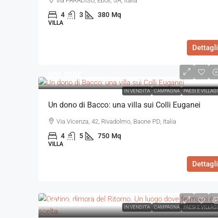
via PARADISO, Eboli, SA, Italia
4
3
380
Mq
VILLA
Dettagli
900.000€
IN VENDITA
CAMPAGNA
PAESI E VILLAG
Un dono di Bacco: una villa sui Colli Euganei
Via Vicenza, 42, Rivadolmo, Baone PD, Italia
4
5
750
Mq
VILLA
Dettagli
990.000€
IN VENDITA
CAMPAGNA
PAESI E VILLAG