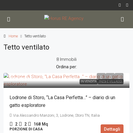
Home
Tetto ventilato
Tetto ventilato
8 Immobili
Ordina per:
255.000€
IN VENDITA
PAESI E VILLAGGI
Lodrone di Storo, “La Casa Perfetta…” – diario di un
gatto esploratore
Via Alessandro Manzoni, 3, Lodrone, Storo TN, Italia
2
2
168
Mq
Dettagli
PORZIONE DI CASA