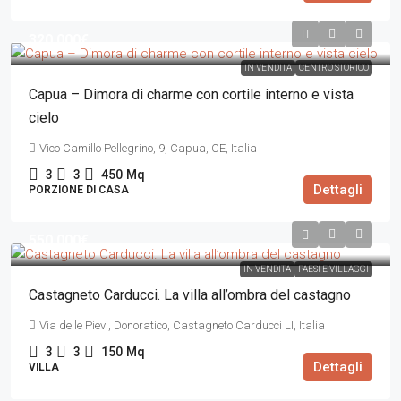
320.000€
IN VENDITA
CENTRO STORICO
Capua – Dimora di charme con cortile interno e vista
cielo
Vico Camillo Pellegrino, 9, Capua, CE, Italia
3
3
450
Mq
Dettagli
PORZIONE DI CASA
550.000€
IN VENDITA
PAESI E VILLAGGI
Castagneto Carducci. La villa all’ombra del castagno
Via delle Pievi, Donoratico, Castagneto Carducci LI, Italia
3
3
150
Mq
Dettagli
VILLA