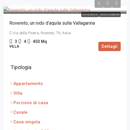
1.500.000€
IN VENDITA
AREA URBANA
Rovereto, un nido d’aquila sulla Vallagarina
Via della Pinera, Rovereto, TN, Italia
3
4
450
Mq
Dettagli
VILLA
Tipologia
Appartamento
Villa
Porzione di casa
Casale
Casa singola