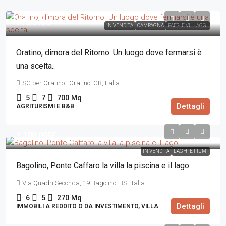
990.000€
IN VENDITA
CAMPAGNA
PAESI E VILLAGGI
Oratino, dimora del Ritorno. Un luogo dove fermarsi è
una scelta..
SC per Oratino , Oratino, CB, Italia
5
7
700
Mq
Dettagli
AGRITURISMI E B&B
1.100.000€
IN VENDITA
LAGHI E FIUMI
Bagolino, Ponte Caffaro la villa la piscina e il lago
Via Quadri Seconda, 19 Bagolino, BS, Italia
6
5
270
Mq
Dettagli
IMMOBILI A REDDITO O DA INVESTIMENTO, VILLA