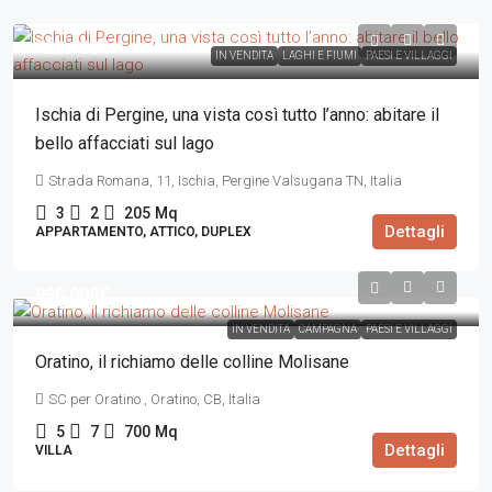
720.000€
IN VENDITA
LAGHI E FIUMI
PAESI E VILLAGGI
Ischia di Pergine, una vista così tutto l’anno: abitare il
bello affacciati sul lago
Strada Romana, 11, Ischia, Pergine Valsugana TN, Italia
3
2
205
Mq
Dettagli
APPARTAMENTO, ATTICO, DUPLEX
990.000€
IN VENDITA
CAMPAGNA
PAESI E VILLAGGI
Oratino, il richiamo delle colline Molisane
SC per Oratino , Oratino, CB, Italia
5
7
700
Mq
Dettagli
VILLA