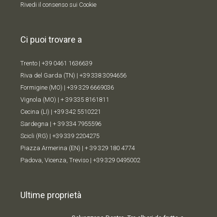
Rivedi il consenso sui Cookie
Ci puoi trovare a
Trento |
+39 0461 1636639
Riva del Garda (TN) |
+39 338 309
4656
Formigine (MO) |
+39 329 6669036
Vignola (MO) |
+ 39 335 8161811
Cecina (LI) |
+39 342 5510221
Sardegna |
+ 39 334 7955596
Scicli (RG) |
+39 339 2204275
Piazza Armerina (EN) |
+ 39 329 180 4774
Padova, Vicenza, Treviso |
+39 329 0495002
Ultime proprietà