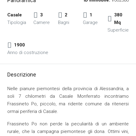
Panoramica
ID Immobile:
V002580
Casale
3
2
1
380
Tipologia
Camere
Bagni
Garage
Mq
Superficie
1900
Anno di costruzione
Descrizione
Nelle pianure piemontesi della provincia di Alessandria, a
soli 7 chilometri da Casale Monferrato incontriamo
Frassineto Po, piccolo, ma ridente comune da ritenersi
ormai periferia di Casale.
Frassineto Po non perde la peculiarità di un ambiente
rurale, che la campagna piemontese gli dona. Ottimi vini,