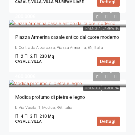
Dettagli
CASALE, VILLA, VILLA PLURIFAMILIARE
300.000€
IN VENDITA
CAMPAGNA
Piazza Armerina casale antico dal cuore moderno
Contrada Albarazza, Piazza Armerina, EN, Italia
2
2
230
Mq
Dettagli
CASALE, VILLA
460.000€
IN VENDITA
CAMPAGNA
Modica profumo di pietra e legno
Via Vasila, 1, Modica, RG, Italia
4
3
210
Mq
Dettagli
CASALE, VILLA