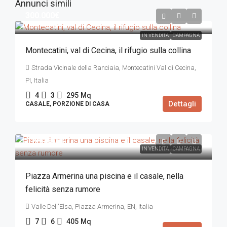
Annunci simili
300.000€
IN VENDITA
CAMPAGNA
Montecatini, val di Cecina, il rifugio sulla collina
Strada Vicinale della Ranciaia, Montecatini Val di Cecina,
PI, Italia
4
3
295
Mq
Dettagli
CASALE, PORZIONE DI CASA
1.080.000€
IN VENDITA
CAMPAGNA
Piazza Armerina una piscina e il casale, nella
felicità senza rumore
Valle Dell'Elsa, Piazza Armerina, EN, Italia
7
6
405
Mq