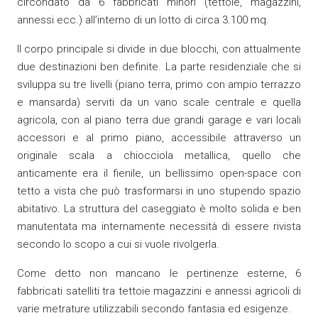
circondato da 6 fabbricati minori (tettoie, magazzini,
annessi ecc.) all’interno di un lotto di circa 3.100 mq.
Il corpo principale si divide in due blocchi, con attualmente
due destinazioni ben definite. La parte residenziale che si
sviluppa su tre livelli (piano terra, primo con ampio terrazzo
e mansarda) serviti da un vano scale centrale e quella
agricola, con al piano terra due grandi garage e vari locali
accessori e al primo piano, accessibile attraverso un
originale scala a chiocciola metallica, quello che
anticamente era il fienile, un bellissimo open-space con
tetto a vista che può trasformarsi in uno stupendo spazio
abitativo. La struttura del caseggiato è molto solida e ben
manutentata ma internamente necessità di essere rivista
secondo lo scopo a cui si vuole rivolgerla.
Come detto non mancano le pertinenze esterne, 6
fabbricati satelliti tra tettoie magazzini e annessi agricoli di
varie metrature utilizzabili secondo fantasia ed esigenze.