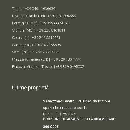
Trento |
+39 0461 1636639
Riva del Garda (TN) |
+39 338 309
4656
Formigine (MO) |
+39 329 6669036
Vignola (MO) |
+ 39 335 8161811
Cecina (LI) |
+39 342 5510221
Sardegna |
+ 39 334 7955596
Scicli (RG) |
+39 339 2204275
Piazza Armerina (EN) |
+ 39 329 180 4774
Padova, Vicenza, Treviso |
+39 329 0495002
Ultime proprietà
Selvazzano Dentro, Tra alberi da frutto e
spazi che crescono con te
4
3
295
Mq
PORZIONE DI CASA, VILLETTA BIFAMILIARE
300.000€