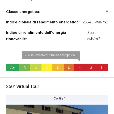
Classe energetica:
F
Indice globale di rendimento energetico:
256,43 kwh/m2
Indice di rendimento dell'energia
0.55
rinnovabile:
kwh/m2
256,43 kwh/m2 | Classe energetica F
A+
A
B
C
D
E
F
G
H
360° Virtual Tour