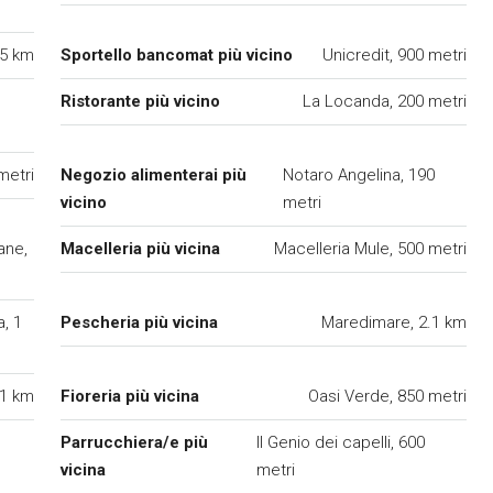
.5 km
Sportello bancomat più vicino
Unicredit, 900 metri
Ristorante più vicino
La Locanda, 200 metri
metri
Negozio alimenterai più
Notaro Angelina, 190
vicino
metri
ane,
Macelleria più vicina
Macelleria Mule, 500 metri
a, 1
Pescheria più vicina
Maredimare, 2.1 km
 1 km
Fioreria più vicina
Oasi Verde, 850 metri
Parrucchiera/e più
Il Genio dei capelli, 600
vicina
metri