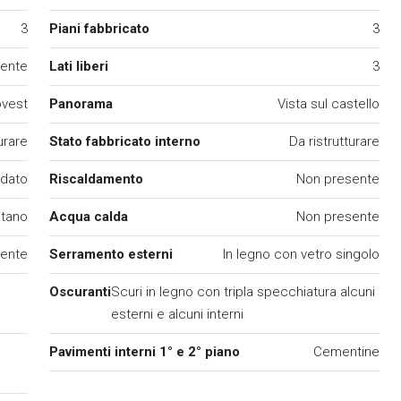
3
Piani fabbricato
3
ente
Lati liberi
3
ovest
Panorama
Vista sul castello
urare
Stato fabbricato interno
Da ristrutturare
edato
Riscaldamento
Non presente
tano
Acqua calda
Non presente
ente
Serramento esterni
In legno con vetro singolo
Oscuranti
Scuri in legno con tripla specchiatura alcuni
esterni e alcuni interni
Pavimenti interni 1° e 2° piano
Cementine