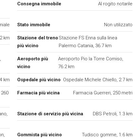
Consegna immobile
Al rogito notarile
iale
Stato immobile
Non utilizzato
.2 km
Stazione del treno
Stazione FS Enna sulla linea
più vicino
Palermo Catania, 36.7 km
,
Aeroporto più
Aeroporto Pio la Torre Comiso,
vicino
76.2 km
34 km
Ospedale più vicino
Ospedale Michele Chiello, 2.7 km
, 260
Farmacia più vicina
Farmacia Guerreri, 250 metri
ano,
Stazione di servizio più vicina
DBS Petroli, 1.3 km
on,
Gommista più vicino
Tudisco gomme, 1.6 km