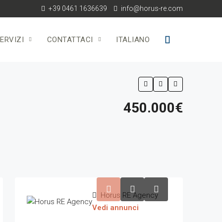
+39 0461 1636639
info@horus-re.com
ERVIZI
CONTATTACI
ITALIANO
450.000€
Horus RE Agency
Vedi annunci