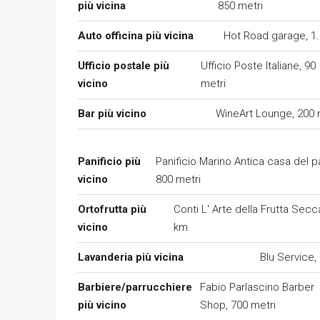
più vicina
850 metri
Auto officina più vicina
Hot Road garage, 1
Ufficio postale più
Ufficio Poste Italiane, 90
vicino
metri
Bar più vicino
WineArt Lounge, 200 
Panificio più
Panificio Marino Antica casa del p
vicino
800 metri
Ortofrutta più
Conti L' Arte della Frutta Secc
vicino
km
Lavanderia più vicina
Blu Service,
Barbiere/parrucchiere
Fabio Parlascino Barber
più vicino
Shop, 700 metri