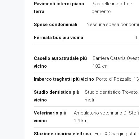
Pavimenti interni piano
Piastrelle in cotto e
terra
cemento
Spese condominiali
Nessuna spesa condomin
Fermata bus più vicina
1
Casello autostradale più
Barriera Catania Ovest
vicino
102 km
Imbarco traghetti più vicino
Porto di Pozzallo, 1
Studio dentistico più
Studio dentistico Trovato
vicino
metri
Veterinario più
Ambulatorio veterinario Di Stef
vicino
1.4 km
Stazione ricarica elettrica
Enel X Charging stati