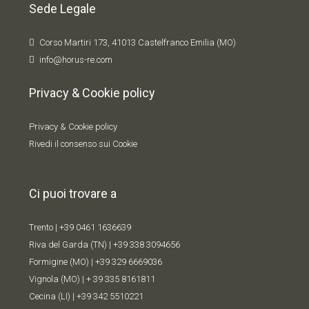
Sede Legale
Corso Martiri 173, 41013 Castelfranco Emilia (MO)
info@horus-re.com
Privacy & Cookie policy
Privacy & Cookie policy
Rivedi il consenso sui Cookie
Ci puoi trovare a
Trento |
+39 0461 1636639
Riva del Garda (TN) |
+39 338 309
4656
Formigine (MO) |
+39 329 6669036
Vignola (MO) |
+ 39 335 8161811
Cecina (LI) |
+39 342 5510221