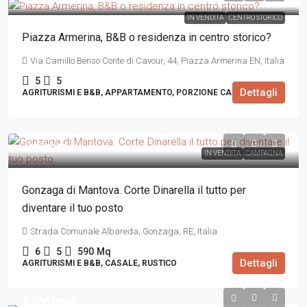
IN VENDITA
CENTRO STORICO
Piazza Armerina, B&B o residenza in centro storico?
Via Camillo Benso Conte di Cavour, 44, Piazza Armerina EN, Italia
5
5
Dettagli
AGRITURISMI E B&B, APPARTAMENTO, PORZIONE CASA STORICA
498.000€
IN VENDITA
CAMPAGNA
Gonzaga di Mantova. Corte Dinarella il tutto per
diventare il tuo posto
Strada Comunale Albareda, Gonzaga, RE, Italia
6
5
590
Mq
Dettagli
AGRITURISMI E B&B, CASALE, RUSTICO
1.100.000€