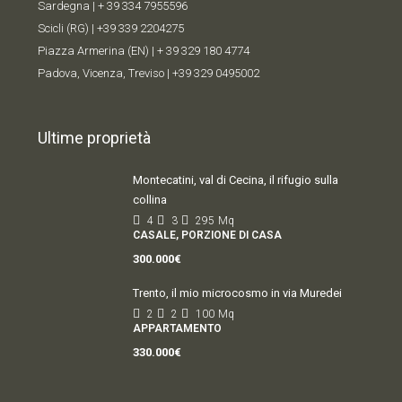
Sardegna |
+ 39 334 7955596
Scicli (RG) |
+39 339 2204275
Piazza Armerina (EN) |
+ 39 329 180 4774
Padova, Vicenza, Treviso |
+39 329 0495002
Ultime proprietà
Montecatini, val di Cecina, il rifugio sulla
collina
4
3
295
Mq
CASALE, PORZIONE DI CASA
300.000€
Trento, il mio microcosmo in via Muredei
2
2
100
Mq
APPARTAMENTO
330.000€