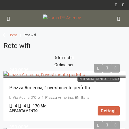
Home
Rete wifi
Rete wifi
5 Immobili
Ordina per:
249.000€
IN VENDITA
CENTRO STORICO
Piazza Armerina, l’investimento perfetto
Via Aquila D'Oro, 1, Piazza Armerina, EN, Italia
4
4
170
Mq
Dettagli
APPARTAMENTO
350.000€