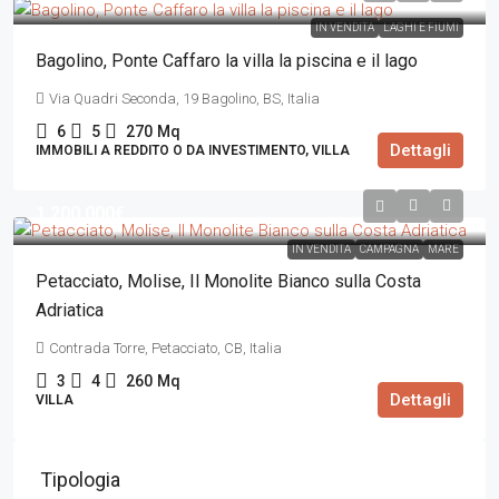
IN VENDITA
LAGHI E FIUMI
Bagolino, Ponte Caffaro la villa la piscina e il lago
Via Quadri Seconda, 19 Bagolino, BS, Italia
6
5
270
Mq
Dettagli
IMMOBILI A REDDITO O DA INVESTIMENTO, VILLA
1.200.000€
IN VENDITA
CAMPAGNA
MARE
Petacciato, Molise, Il Monolite Bianco sulla Costa
Adriatica
Contrada Torre, Petacciato, CB, Italia
3
4
260
Mq
Dettagli
VILLA
Tipologia