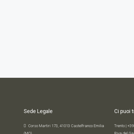
Sede Legale
Ci puoi 
Corso Martiri 173, 41013 Castelfranco Emilia
Trento |
+39
(MO)
Riva del Ga