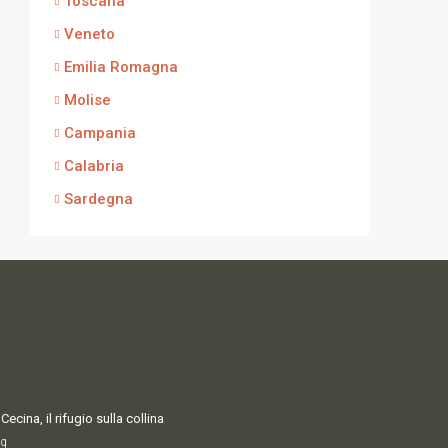
Toscana
Veneto
Emilia Romagna
Molise
Campania
Calabria
Sardegna
Cecina, il rifugio sulla collina
q