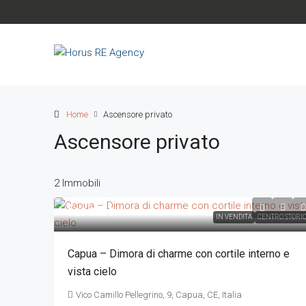
Home
Ascensore privato
Ascensore privato
2 Immobili
320.000€
IN VENDITA
CENTRO STORI
Capua – Dimora di charme con cortile interno e
vista cielo
Vico Camillo Pellegrino, 9, Capua, CE, Italia