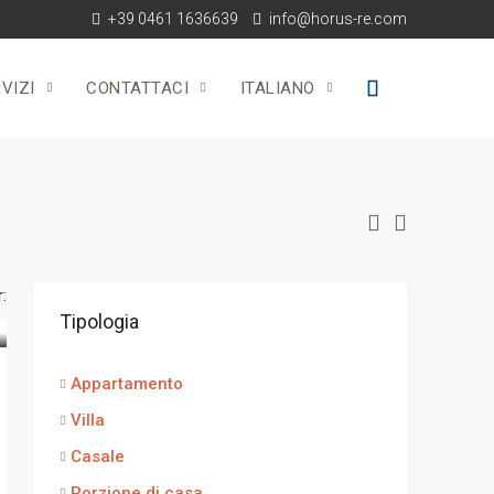
+39 0461 1636639
info@horus-re.com
VIZI
CONTATTACI
ITALIANO
:
Tipologia
Appartamento
Villa
Casale
Porzione di casa