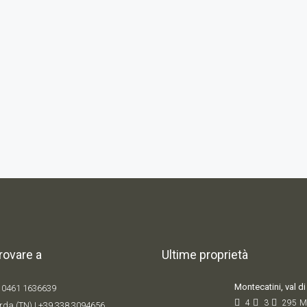
trovare a
Ultime proprietà
Montecatini, val di 
 0461 1636639
4
3
295
M
rda (TN) |
+39 338 309
4656