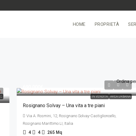
HOME
PROPRIETÀ
SER
Ordina per
690.000€
CO
IN VENDITA
AREA URBANA
Rosignano Solvay – Una vita a tre piani
Via A. Rosmini, 12, Rosignano Solvay-Castiglioncello,
Rosignano Marittimo LI, Italia
4
4
265
Mq