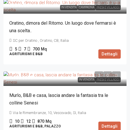
990.000€
IN VENDITA
CAMPAGNA
PAESI E VILLAGGI
Oratino, dimora del Ritorno. Un luogo dove fermarsi è
una scelta..
SC per Oratino , Oratino, CB, Italia
5
7
700
Mq
Dettagli
AGRITURISMI E B&B
1.100.000€
IN VENDITA
PAESI E VILLAGGI
Murlo, B&B e casa, lascia andare la fantasia tra le
colline Senesi
Via le Rimembranze, 10, Vescovado, SI, Italia
10
12
870
Mq
Dettagli
AGRITURISMI E B&B, PALAZZO