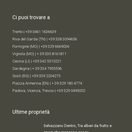
Ci puoi trovare a
Trento |
+39 0461 1636639
Riva del Garda (TN) |
+39 338 309
4656
Formigine (MO) |
+39 329 6669036
Vignola (MO) |
+ 39 335 8161811
Cecina (LI) |
+39 342 5510221
Sardegna |
+ 39 334 7955596
Scicli (RG) |
+39 339 2204275
Piazza Armerina (EN) |
+ 39 329 180 4774
Padova, Vicenza, Treviso |
+39 329 0495002
Ultime proprietà
Selvazzano Dentro, Tra alberi da frutto e