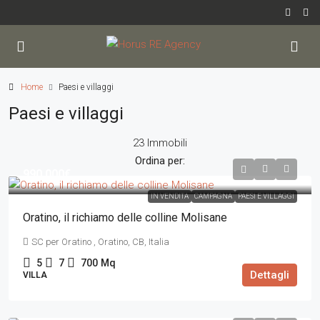
Home
Paesi e villaggi
Paesi e villaggi
23 Immobili
Ordina per:
990.000€
IN VENDITA
CAMPAGNA
PAESI E VILLAGGI
Oratino, il richiamo delle colline Molisane
SC per Oratino , Oratino, CB, Italia
5
7
700
Mq
Dettagli
VILLA