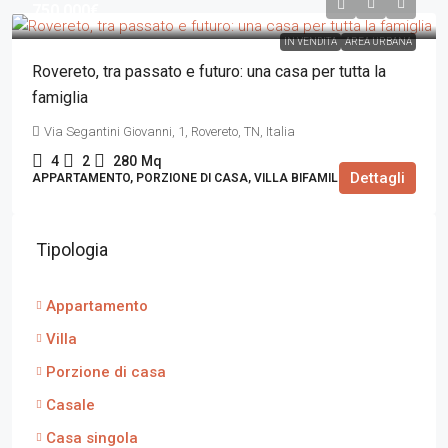
750.000€
IN VENDITA
AREA URBANA
Rovereto, tra passato e futuro: una casa per tutta la
famiglia
Via Segantini Giovanni, 1, Rovereto, TN, Italia
4
2
280
Mq
Dettagli
APPARTAMENTO, PORZIONE DI CASA, VILLA BIFAMILIARE
Tipologia
Appartamento
Villa
Porzione di casa
Casale
Casa singola