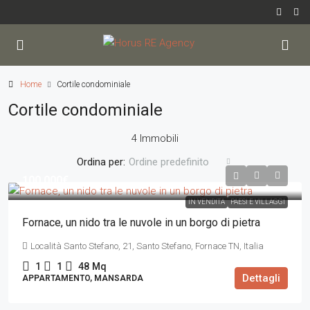
Home
Cortile condominiale
Cortile condominiale
4 Immobili
Ordina per:
Ordine predefinito
100.000€
IN VENDITA
PAESI E VILLAGGI
Fornace, un nido tra le nuvole in un borgo di pietra
Località Santo Stefano, 21, Santo Stefano, Fornace TN, Italia
1
1
48
Mq
Dettagli
APPARTAMENTO, MANSARDA