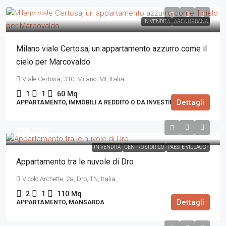
265.000€
IN VENDITA
AREA URBANA
Milano viale Certosa, un appartamento azzurro come il
cielo per Marcovaldo
Viale Certosa, 310, Milano, MI, Italia
1
1
60
Mq
Dettagli
APPARTAMENTO, IMMOBILI A REDDITO O DA INVESTIMENTO
289.000€
IN VENDITA
CENTRO STORICO
PAESI E VILLAGGI
Appartamento tra le nuvole di Dro
Vicolo Archette, 2a, Dro, TN, Italia
2
1
110
Mq
Dettagli
APPARTAMENTO, MANSARDA