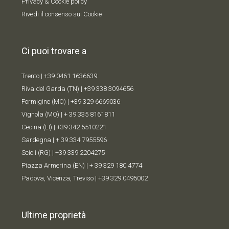
Privacy & Cookie policy
Rivedi il consenso sui Cookie
Ci puoi trovare a
Trento |
+39 0461 1636639
Riva del Garda (TN) |
+39 338 309
4656
Formigine (MO) |
+39 329 6669036
Vignola (MO) |
+ 39 335 8161811
Cecina (LI) |
+39 342 5510221
Sardegna |
+ 39 334 7955596
Scicli (RG) |
+39 339 2204275
Piazza Armerina (EN) |
+ 39 329 180 4774
Padova, Vicenza, Treviso |
+39 329 0495002
Ultime proprietà