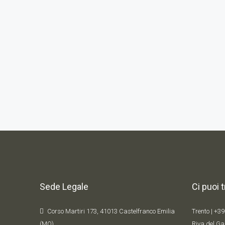
Sede Legale
Ci puoi 
Corso Martiri 173, 41013 Castelfranco Emilia
Trento |
+39
(MO)
Riva del Ga