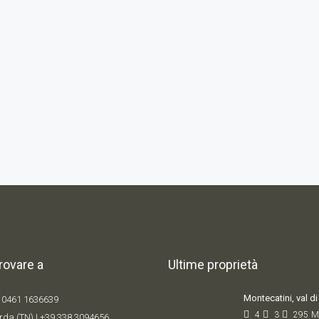
trovare a
Ultime proprietà
Montecatini, val di 
 0461 1636639
4
3
295
M
rda (TN) |
+39 338 309
4656