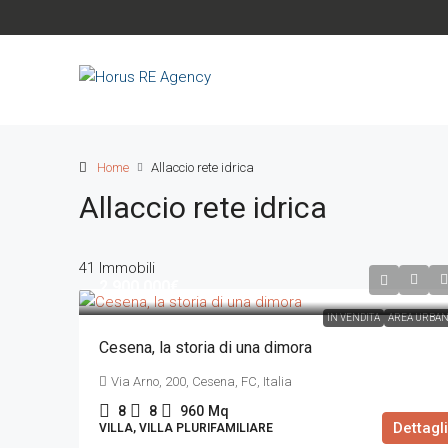
Home
Allaccio rete idrica
Allaccio rete idrica
41 Immobili
2.900.000€
IN VENDITA
AREA URBA
Cesena, la storia di una dimora
Via Arno, 200, Cesena, FC, Italia
8
8
960
Mq
Dettagli
VILLA, VILLA PLURIFAMILIARE