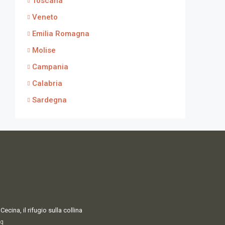
Toscana
Veneto
Emilia Romagna
Molise
Campania
Calabria
Sardegna
Cecina, il rifugio sulla collina
q