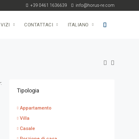
+39 0461 1636639
info@horus-re.com
VIZI
CONTATTACI
ITALIANO
:
Tipologia
Appartamento
Villa
Casale
Porzione di casa