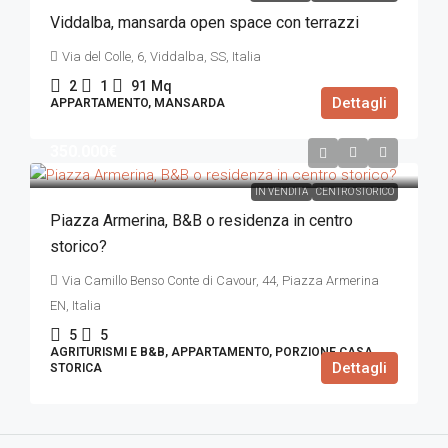
Viddalba, mansarda open space con terrazzi
Via del Colle, 6, Viddalba, SS, Italia
2
1
91
Mq
Dettagli
APPARTAMENTO, MANSARDA
350.000€
IN VENDITA
CENTRO STORICO
Piazza Armerina, B&B o residenza in centro
storico?
Via Camillo Benso Conte di Cavour, 44, Piazza Armerina
EN, Italia
5
5
AGRITURISMI E B&B, APPARTAMENTO, PORZIONE CASA
Dettagli
STORICA