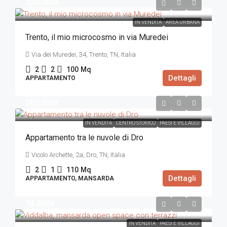
330.000€
IN VENDITA
AREA URBANA
Trento, il mio microcosmo in via Muredei
Via dei Muredei, 34, Trento, TN, Italia
2
2
100
Mq
Dettagli
APPARTAMENTO
289.000€
IN VENDITA
CENTRO STORICO
PAESI E VILLAGGI
Appartamento tra le nuvole di Dro
Vicolo Archette, 2a, Dro, TN, Italia
2
1
110
Mq
Dettagli
APPARTAMENTO, MANSARDA
74.000€
IN VENDITA
PAESI E VILLAGGI