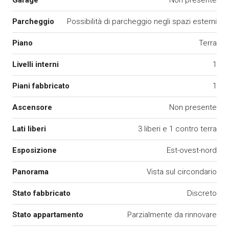
Garage
Non presente
Parcheggio
Possibilità di parcheggio negli spazi esterni
Piano
Terra
Livelli interni
1
Piani fabbricato
1
Ascensore
Non presente
Lati liberi
3 liberi e 1 contro terra
Esposizione
Est-ovest-nord
Panorama
Vista sul circondario
Stato fabbricato
Discreto
Stato appartamento
Parzialmente da rinnovare