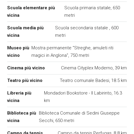
Scuola elementare più
Scuola primaria statale, 650
vicina
metri
Scuola media più
Scuola secondaria statale , 600
vicina
metri
Museo più
Mostra permanente "Streghe, amuleti riti
vicino
magici in Anglona", 750 metri
Cinema più vicino
Cinema Cityplex Moderno, 39 km
Teatro più vicino
Teatro comunale Badesi, 18.5 km
Libreria più
Mondadori Bookstore - Il Labirinto, 16.3
vicina
km
Biblioteca più
Biblioteca Comunale di Sedini Giuseppe
vicina
Secchi, 650 metri
Campo da tennis
Campo da tennis Perfugas, 8.8 km