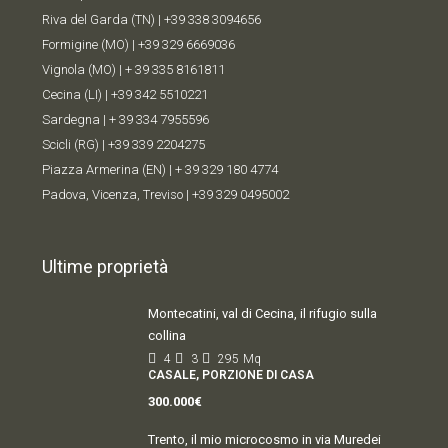
Riva del Garda (TN) |
+39 338 309
4656
Formigine (MO) |
+39 329 6669036
Vignola (MO) |
+ 39 335 8161811
Cecina (LI) |
+39 342 5510221
Sardegna |
+ 39 334 7955596
Scicli (RG) |
+39 339 2204275
Piazza Armerina (EN) |
+ 39 329 180 4774
Padova, Vicenza, Treviso |
+39 329 0495002
Ultime proprietà
Montecatini, val di Cecina, il rifugio sulla
collina
4
3
295
Mq
CASALE, PORZIONE DI CASA
300.000€
Trento, il mio microcosmo in via Muredei