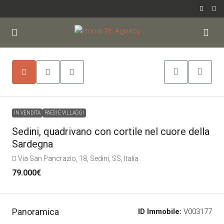
IN VENDITA
PAESI E VILLAGGI
Sedini, quadrivano con cortile nel cuore della
Sardegna
Via San Pancrazio, 18, Sedini, SS, Italia
79.000€
Panoramica
ID Immobile:
V003177